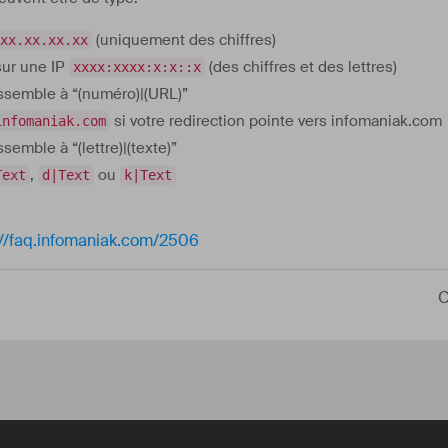
(uniquement des chiffres)
xx.xx.xx.xx
sur une IP
(des chiffres et des lettres)
xxxx:xxxx:x:x::x
ssemble à “(numéro)|(URL)”
si votre redirection pointe vers infomaniak.com
infomaniak.com
semble à “(lettre)|(texte)”
,
ou
Text
d|Text
k|Text
://faq.infomaniak.com/2506
C