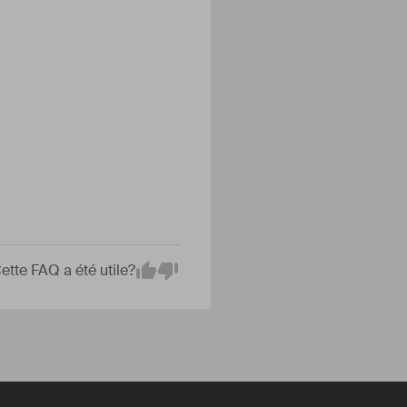
ette FAQ a été utile?
Empty
Yes
No