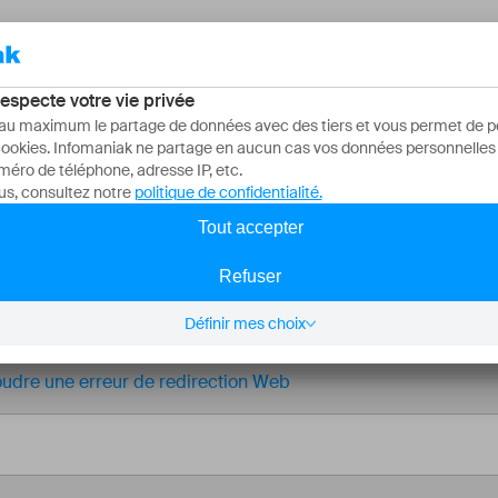
À propos
ase de connaissanc
Q, 500 tutoriels et vidéos explicatives. Ici, il n'y a que des so
udre une erreur de redirection Web