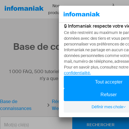
Nos
À
Ressources
produits
propos
Base de connaissances
1 000 FAQ, 500 tutoriels et vidéos explicatives. Ici, il
n'y a que des solutions !
Base de
Résoudre une erreur de redirection
connaissances
Web
RECHERCHER