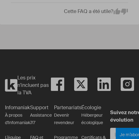
Cette FAQ a été utile?
Em
Yes
No
Les prix
n'incluent pas
la TVA
Infomaniak
Support
Partenariats
Écologie
Suivez notr
À propos
Assistance
Devenir
Hébergeur
évolution
d'Infomaniak
7/7
revendeur
écologique
Je m’abo
L’équipe
FAQ et
Programme
Certificats &