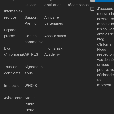
Guides
d'affiliation
Récompenses
J’accepte
Infomaniak
recevoir la
recrute
Support
Annuaire
newslette
Premium
partenaires
mensuelle
les nouve
Espace
articles de
presse
Contact
Appel d'offres
blog
commercial
d’Infomani
Blog
Infomaniak
Nous
d'Infomaniak
API REST
Academy
respecton
vos donné
et vous
Tous les
Signaler un
pourrez v
certificats
abus
désinscrir
tout
moment.
Impressum
WHOIS
Avis clients
Status
Public
Cloud