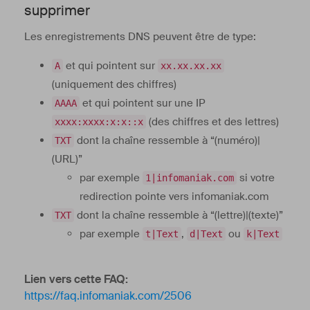
supprimer
Les enregistrements DNS peuvent être de type:
et qui pointent sur
A
xx.xx.xx.xx
(uniquement des chiffres)
et qui pointent sur une IP
AAAA
(des chiffres et des lettres)
xxxx:xxxx:x:x::x
dont la chaîne ressemble à “(numéro)|
TXT
(URL)”
par exemple
si votre
1|infomaniak.com
redirection pointe vers infomaniak.com
dont la chaîne ressemble à “(lettre)|(texte)”
TXT
par exemple
,
ou
t|Text
d|Text
k|Text
Lien vers cette FAQ:
https://faq.infomaniak.com/2506