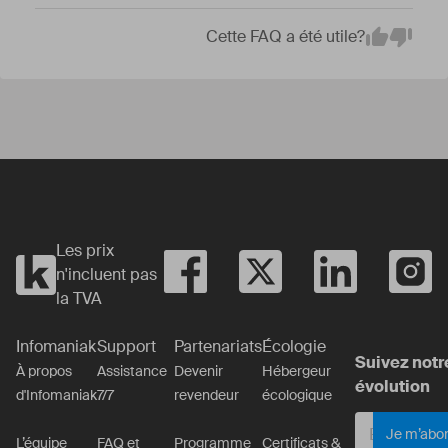
Cette FAQ a été utile?
Em
Yes
No
Les prix
n'incluent pas
la TVA
Infomaniak
Support
Partenariats
Écologie
Suivez notr
À propos
Assistance
Devenir
Hébergeur
évolution
d'Infomaniak
7/7
revendeur
écologique
Je m’abo
L’équipe
FAQ et
Programme
Certificats &