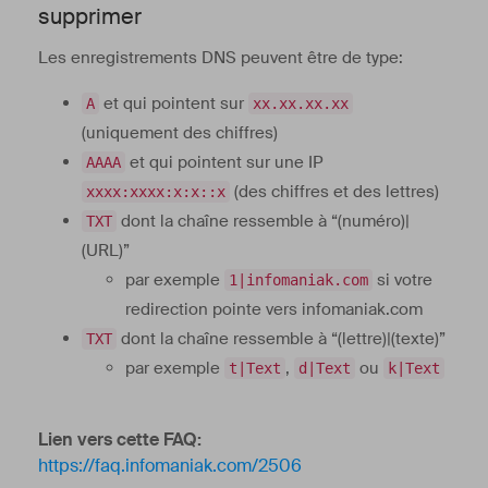
supprimer
Les enregistrements DNS peuvent être de type:
et qui pointent sur
A
xx.xx.xx.xx
(uniquement des chiffres)
et qui pointent sur une IP
AAAA
(des chiffres et des lettres)
xxxx:xxxx:x:x::x
dont la chaîne ressemble à “(numéro)|
TXT
(URL)”
par exemple
si votre
1|infomaniak.com
redirection pointe vers infomaniak.com
dont la chaîne ressemble à “(lettre)|(texte)”
TXT
par exemple
,
ou
t|Text
d|Text
k|Text
Lien vers cette FAQ:
https://faq.infomaniak.com/2506