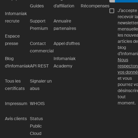
Guides
d'affiliation
Récompenses
J’accepte
Infomaniak
recevoir la
recrute
Support
Annuaire
newslette
Premium
partenaires
mensuelle
les nouve
Espace
articles de
presse
Contact
Appel d'offres
blog
commercial
d’Infomani
Blog
Infomaniak
Nous
d'Infomaniak
API REST
Academy
respecton
vos donné
et vous
Tous les
Signaler un
pourrez v
certificats
abus
désinscrir
tout
moment.
Impressum
WHOIS
Avis clients
Status
Public
Cloud