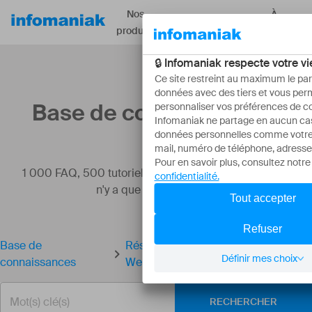
Nos
À
Ressources
produits
propos
Base de connaissances
1 000 FAQ, 500 tutoriels et vidéos explicatives. Ici, il
n'y a que des solutions !
Base de
Résoudre une erreur de redirection
connaissances
Web
RECHERCHER