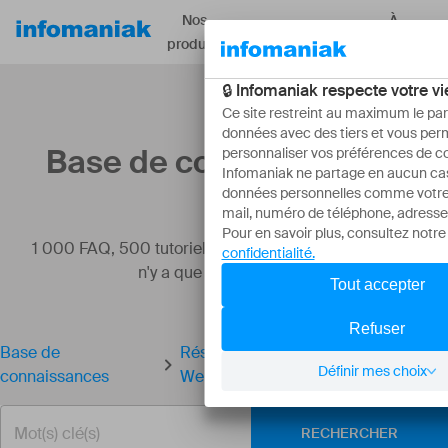
Nos
À
Ressources
produits
propos
Base de connaissances
1 000 FAQ, 500 tutoriels et vidéos explicatives. Ici, il
n'y a que des solutions !
Base de
Résoudre une erreur de redirection
connaissances
Web
RECHERCHER