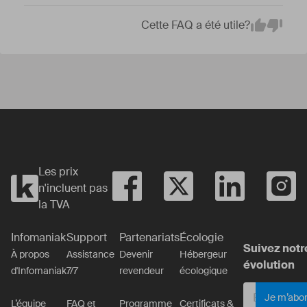
Cette FAQ a été utile?
Em
Yes
No
Les prix
n'incluent pas
la TVA
Infomaniak
Support
Partenariats
Écologie
Suivez notr
À propos
Assistance
Devenir
Hébergeur
évolution
d'Infomaniak
7/7
revendeur
écologique
Je m’abo
L’équipe
FAQ et
Programme
Certificats &