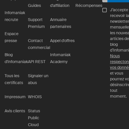
Guides
d'affiliation
Récompenses
J’accepte
Infomaniak
recevoir la
recrute
Support
Annuaire
newslette
Premium
partenaires
mensuelle
les nouve
Espace
articles de
presse
Contact
Appel d'offres
blog
commercial
d’Infomani
Blog
Infomaniak
Nous
d'Infomaniak
API REST
Academy
respecton
vos donné
et vous
Tous les
Signaler un
pourrez v
certificats
abus
désinscrir
tout
moment.
Impressum
WHOIS
Avis clients
Status
Public
Cloud