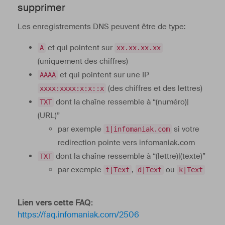
supprimer
Les enregistrements DNS peuvent être de type:
et qui pointent sur
A
xx.xx.xx.xx
(uniquement des chiffres)
et qui pointent sur une IP
AAAA
(des chiffres et des lettres)
xxxx:xxxx:x:x::x
dont la chaîne ressemble à “(numéro)|
TXT
(URL)”
par exemple
si votre
1|infomaniak.com
redirection pointe vers infomaniak.com
dont la chaîne ressemble à “(lettre)|(texte)”
TXT
par exemple
,
ou
t|Text
d|Text
k|Text
Lien vers cette FAQ:
https://faq.infomaniak.com/2506